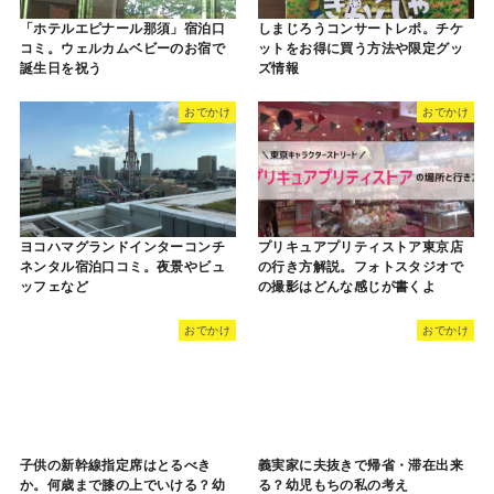
「ホテルエピナール那須」宿泊口
しまじろうコンサートレポ。チケ
コミ。ウェルカムベビーのお宿で
ットをお得に買う方法や限定グッ
誕生日を祝う
ズ情報
おでかけ
おでかけ
ヨコハマグランドインターコンチ
プリキュアプリティストア東京店
ネンタル宿泊口コミ。夜景やビュ
の行き方解説。フォトスタジオで
ッフェなど
の撮影はどんな感じが書くよ
おでかけ
おでかけ
子供の新幹線指定席はとるべき
義実家に夫抜きで帰省・滞在出来
か。何歳まで膝の上でいける？幼
る？幼児もちの私の考え