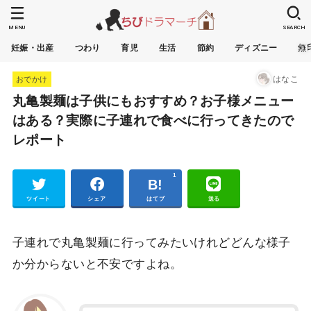
MENU
SEARCH
妊娠・出産
つわり
育児
生活
節約
ディズニー
無
はなこ
おでかけ
丸亀製麺は子供にもおすすめ？お子様メニュー
はある？実際に子連れで食べに行ってきたので
レポート
1
Pocket
ツイート
シェア
はてブ
送る
子連れで丸亀製麺に行ってみたいけれどどんな様子
か分からないと不安ですよね。