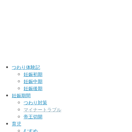
つわり体験記
妊娠初期
妊娠中期
妊娠後期
妊娠期間
つわり対策
マイナートラブル
帝王切開
育児
むすめ