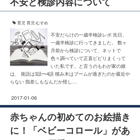
不安と検診内容について
育児
育児-むすめ
不安だらけの一歳半検診レポ 先日、
一歳半検診に行ってきました。 数ヶ
月前から検診について、ネットで
色々調べていて正直ビビりまくって
いた私です。と言うのもわが家の娘
は、 発語は3語〜4語 積み木はブームが過ぎたのか最近や
らない 指差しもなんだか怪し…
2017-01-06
赤ちゃんの初めてのお絵描き
に！「ベビーコロール」があ