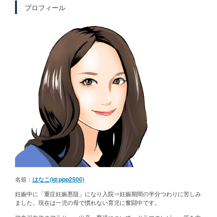
プロフィール
名前：
はなこ(id:ppp2500)
妊娠中に「重症妊娠悪阻」になり入院⇒妊娠期間の半分つわりに苦しみ
ました。現在は一児の母で慣れない育児に奮闘中です。