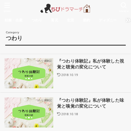
MENU
SEARCH
妊娠・出産
つわり
育児
生活
節約
ディズニー
無
つわり
『つわり体験記』私が体験した視
つわり体験記
覚と聴覚の変化について
2018.10.19
『つわり体験記』私が体験した味
つわり体験記
覚と嗅覚の変化について
2018.10.18