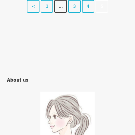
＜
1
…
3
4
5
About us