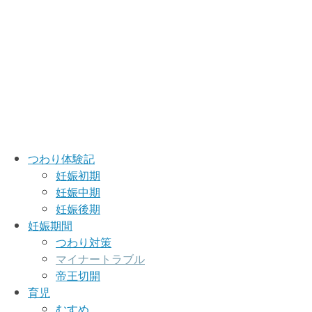
つわり体験記
妊娠初期
妊娠中期
妊娠後期
妊娠期間
つわり対策
マイナートラブル
帝王切開
育児
むすめ