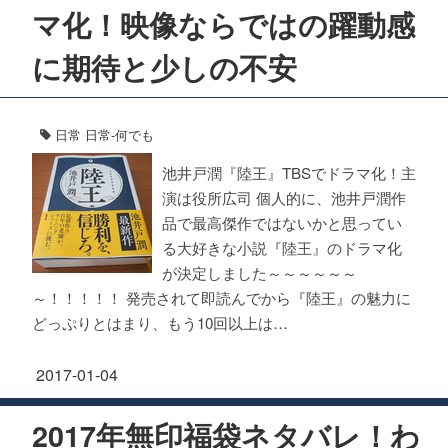
マ化！映像ならではの躍動感
に期待と少しの不安
日常
日常-何でも
池井戸潤『陸王』TBSでドラマ化！主
演は役所広司 個人的に、池井戸潤作
品で最高傑作ではないかと思ってい
る大好きな小説『陸王』のドラマ化
が決定しました～～～～～～
～！！！！！ 発売されて即読んでから『陸王』の魅力に
どっぷりとはまり、もう10回以上は…
2017-01-04
2017年無印福袋ネタバレ！わ