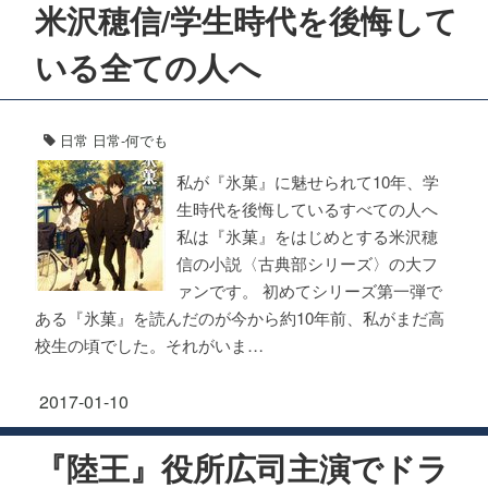
米沢穂信/学生時代を後悔して
いる全ての人へ
日常
日常-何でも
私が『氷菓』に魅せられて10年、学
生時代を後悔しているすべての人へ
私は『氷菓』をはじめとする米沢穂
信の小説〈古典部シリーズ〉の大フ
ァンです。 初めてシリーズ第一弾で
ある『氷菓』を読んだのが今から約10年前、私がまだ高
校生の頃でした。それがいま…
2017-01-10
『陸王』役所広司主演でドラ