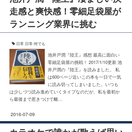
走感と爽快感！零細足袋屋が
ランニング業界に挑む
日常
日常-何でも
池井戸潤『陸王』感想 最高に面白い
零細足袋屋の挑戦！ 2017/1/10更新 池
井戸潤の『陸王』を読みました。 私
は600ページ近いこの本を一日で一気
に読み切ってしまいました。いつも
は少しづつ読み進めていくタイプなのだが、私を最初か
ら最後まで惹きつけて離…
2016-07-09