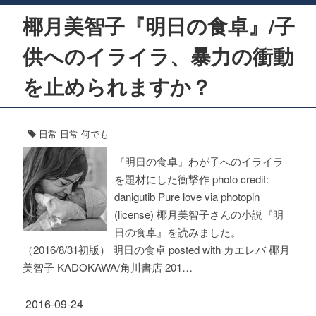
椰月美智子『明日の食卓』/子
供へのイライラ、暴力の衝動
を止められますか？
日常
日常-何でも
『明日の食卓』わが子へのイライラ
を題材にした衝撃作 photo credit:
danigutib Pure love via photopin
(license) 椰月美智子さんの小説『明
日の食卓』を読みました。
（2016/8/31初版） 明日の食卓 posted with カエレバ 椰月
美智子 KADOKAWA/角川書店 201…
2016-09-24